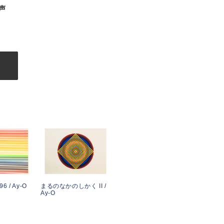
声
む
6 / Ay-O
まるのなかのしかく II /
Ay-O