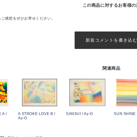
この商品に対するお客様の
るご感想をぜひお寄せください。
新規コメントを書き込
関連商品
 A /
A STROKE LOVE B /
SANSUI / Ay-O
SUN SHINE 9
Ay-O