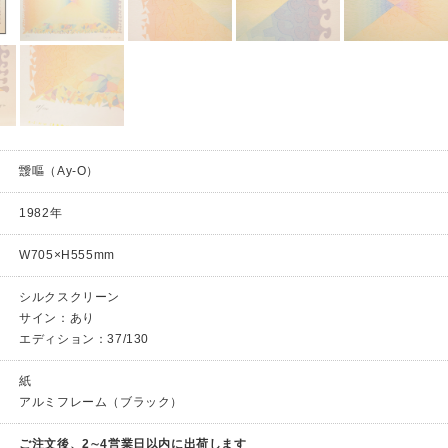
靉嘔（Ay-O）
1982年
W705×H555mm
シルクスクリーン
サイン：あり
エディション：37/130
紙
アルミフレーム（ブラック）
ご注文後、2∼4営業日以内に出荷します