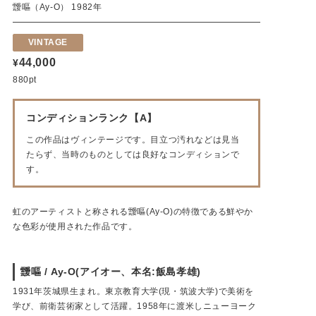
靉嘔（Ay-O） 1982年
VINTAGE
44,000
¥
880pt
コンディションランク【A】
この作品はヴィンテージです。目立つ汚れなどは見当
たらず、当時のものとしては良好なコンディションで
す。
虹のアーティストと称される靉嘔(Ay-O)の特徴である鮮やか
な色彩が使用された作品です。
靉嘔 / Ay-O(アイオー、本名:飯島孝雄)
1931年茨城県生まれ。東京教育大学(現・筑波大学)で美術を
学び、前衛芸術家として活躍。1958年に渡米しニューヨーク