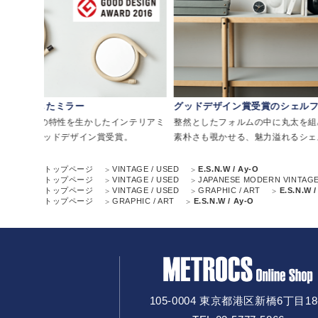
グッドデザイン賞受賞のシェルフ
日本の風景を描
リアミ
整然としたフォルムの中に丸太を組み上げたような
古来から日本の
素朴さも覗かせる、魅力溢れるシェルフです。
がモチーフ。日
す。
トップページ
VINTAGE / USED
E.S.N.W / Ay-O
トップページ
VINTAGE / USED
JAPANESE MODERN VINTAG
トップページ
VINTAGE / USED
GRAPHIC / ART
E.S.N.W 
トップページ
GRAPHIC / ART
E.S.N.W / Ay-O
105-0004 東京都港区新橋6丁目18