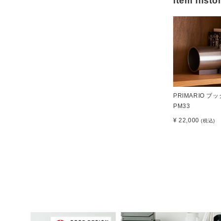
item histo
PRIMARIO ブ
PM33
¥ 22,000
(税込)