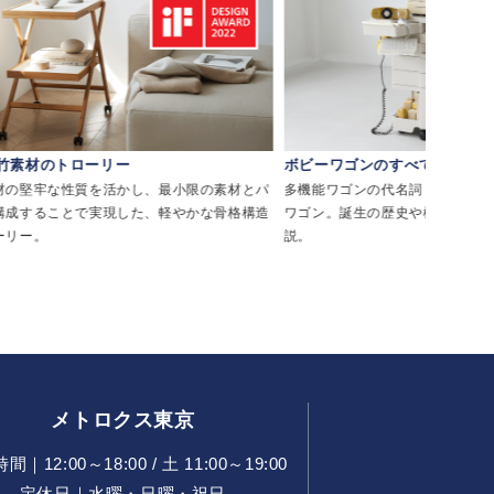
ボビーワゴンのすべて
リゾートチェ
素材とパ
多機能ワゴンの代名詞 ジョエ・コロンボのボビー
西海岸・メキシ
骨格構造
ワゴン。誕生の歴史や構造・使用例をくわしく解
として親しま
説。
メトロクス東京
｜12:00～18:00 / 土 11:00～19:00
定休日｜水曜・日曜・祝日