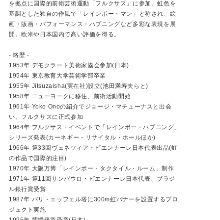
を拠点に国際的前衛芸術運動「フルクサス」に参加。虹色を
基調とした独自の作風で「レインボー・マン」と称され、絵
画・版画・パフォーマンス・ハプニングなど多彩な表現を展
開。欧米や日本国内で高い評価を得る。
- 略歴 -
1953年 デモクラート美術家協会参加(日本)
1954年 東京教育大学芸術学部卒業
1955年 Jitsuzaisha(実在社)設立(池田満寿夫らと)
1958年 ニューヨークに移住、前衛活動開始
1961年 Yoko Onoの紹介でジョージ・マチューナスと出会
い、フルクサスに正式参加
1964年 フルクサス・イベントで「レインボー・ハプニング」
シリーズ発表(カーネギー・リサイタル・ホールほか)
1966年 第33回ヴェネツィア・ビエンナーレ日本代表出品(虹
の作品で国際的注目)
1970年 大阪万博「レインボー・タクタイル・ルーム」制作
1971年 第11回サンパウロ・ビエンナーレ日本代表、ブラジ
ル銀行賞受賞
1987年 パリ・エッフェル塔に300m虹バナーを設置するプロ
ジェクト実施
1995年 紫綬褒章受章(日本)