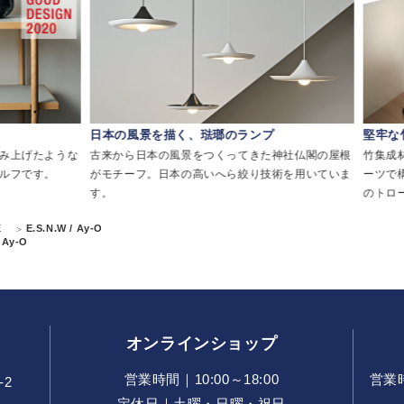
く、琺瑯のランプ
堅牢な竹素材のトローリー
風景をつくってきた神社仏閣の屋根
竹集成材の堅牢な性質を活かし、最小限の
本の高いへら絞り技術を用いていま
ーツで構成することで実現した、軽やかな
のトローリー。
E
E.S.N.W / Ay-O
/ Ay-O
オンラインショップ
営業時間｜10:00～18:00
営業時間
-2
定休日｜土曜・日曜・祝日