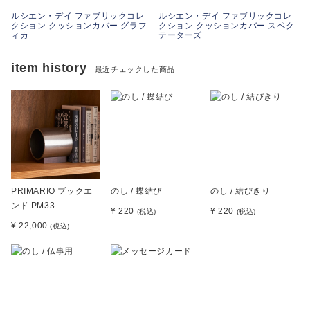
ァ
ルシエン・デイ ファブリックコレ
ルシエン・デイ ファブリックコレ
クション クッションカバー グラフ
クション クッションカバー スペク
ィカ
テーターズ
item history
最近チェックした商品
PRIMARIO ブックエ
のし / 蝶結び
のし / 結びきり
ンド PM33
¥ 220
¥ 220
(税込)
(税込)
¥ 22,000
(税込)