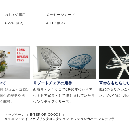
のし / 仏事用
メッセージカード
¥ 220
¥ 110
(税込)
(税込)
べて
リゾートチェアの定番
革命をもたらし
詞 ジョエ・コロン
西海岸・メキシコで1960年代からア
現代の折りたたみ
誕生の歴史や構
ウトドア家具として親しまれていたラ
た、MoMAにも
く解説。
ウンジチェアシリーズ。
トップページ
INTERIOR GOODS
ルシエン・デイ ファブリックコレクション クッションカバー フロティラ