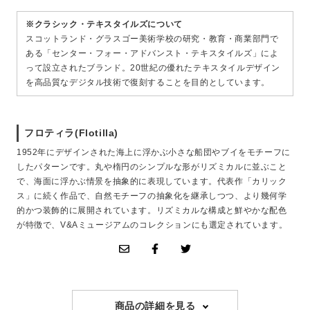
※クラシック・テキスタイルズについて
スコットランド・グラスゴー美術学校の研究・教育・商業部門で
ある「センター・フォー・アドバンスト・テキスタイルズ」によ
って設立されたブランド。20世紀の優れたテキスタイルデザイン
を高品質なデジタル技術で復刻することを目的としています。
フロティラ(Flotilla)
1952年にデザインされた海上に浮かぶ小さな船団やブイをモチーフに
したパターンです。丸や楕円のシンプルな形がリズミカルに並ぶこと
で、海面に浮かぶ情景を抽象的に表現しています。代表作「カリック
ス」に続く作品で、自然モチーフの抽象化を継承しつつ、より幾何学
的かつ装飾的に展開されています。リズミカルな構成と鮮やかな配色
が特徴で、V&Aミュージアムのコレクションにも選定されています。
商品の詳細を見る