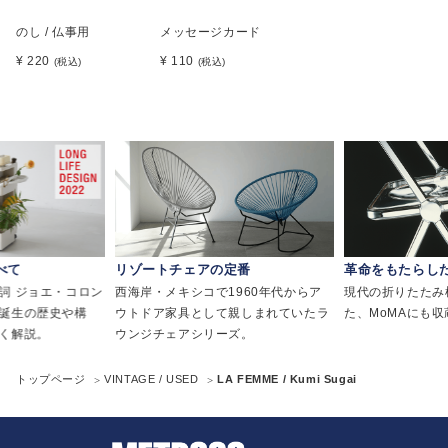
のし / 仏事用
メッセージカード
¥ 220
¥ 110
(税込)
(税込)
べて
リゾートチェアの定番
革命をもたらし
詞 ジョエ・コロン
西海岸・メキシコで1960年代からア
現代の折りたたみ
誕生の歴史や構
ウトドア家具として親しまれていたラ
た、MoMAにも
く解説。
ウンジチェアシリーズ。
トップページ
VINTAGE / USED
LA FEMME / Kumi Sugai