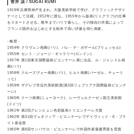
菅井 汲 / SUGAI KUMI
1919年兵庫県神戸生まれ。大阪美術学校で学び、グラフィックデザイ
ナーとして活躍。1952年に渡仏、1955年から版画(リトグラフ)の仕事
をスタートさせる。晩年までパリで暮らし、その独自の作風によって
フランス国内をはじめとする欧米で高い評価を得た画家。
- 略歴 -
1954年 クラヴェン画廊(パリ)、パレ・デ・ボザール(ブリュッセル)
1955年 セント・ジョージ・ギャラリー(ロンドン)
1957年 第1回東京国際版画ビエンナーレ展に出品、ル・ジャンドル画
廊(パリ)
1958年 クルーズヴォー画廊(パリ)、ヒルト画廊(バーゼル、チューリ
ッヒ)
1959年 ザグレブ市近代美術館賞(第3回リュブリアナ国際版画ビエンナ
ーレ)
1960年 クーツ画廊(ニューヨーク)、レーヴェルクーゼン国立美術館
(ドイツ)
1961年 第2回グレンヒェン色彩版画トリエンナーレ大賞
1962年 第31回ヴェネツィア・ビエンナーレでデイヴィッド・E・ブラ
イト基金賞
1965年 第8回サンパウロ・ビエンナーレで外国作家最優秀賞を受賞