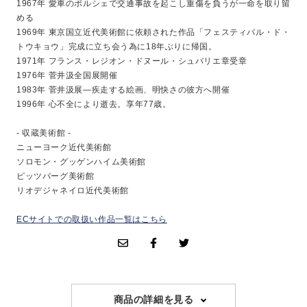
1967年 愛車のポルシェで交通事故を起こし重傷を負うが一命を取り留
める
1969年 東京国立近代美術館に依頼された作品「フェスティバル・ド・
トウキョウ」完成に立ち会う為に18年ぶりに帰国。
1971年 フランス・レジオン・ドヌール・シュバリエ章受章
1976年 菅井汲全国展開催
1983年 菅井汲展―疾走する絵画、明快さの彼方へ開催
1996年 心不全により逝去。享年77歳。
- 収蔵美術館 -
ニューヨーク近代美術館
ソロモン・グッゲンハイム美術館
ピッツバーグ美術館
リオデジャネイロ近代美術館
ECサイトでの取扱い作品一覧はこちら
商品の詳細を見る