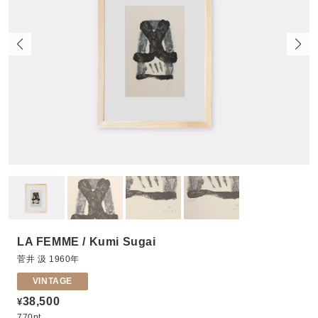
LA FEMME / Kumi Sugai
菅井 汲 1960年
VINTAGE
38,500
¥
770pt