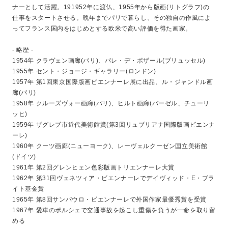
ナーとして活躍。191952年に渡仏、1955年から版画(リトグラフ)の
仕事をスタートさせる。晩年までパリで暮らし、その独自の作風によ
ってフランス国内をはじめとする欧米で高い評価を得た画家。
- 略歴 -
1954年 クラヴェン画廊(パリ)、パレ・デ・ボザール(ブリュッセル)
1955年 セント・ジョージ・ギャラリー(ロンドン)
1957年 第1回東京国際版画ビエンナーレ展に出品、ル・ジャンドル画
廊(パリ)
1958年 クルーズヴォー画廊(パリ)、ヒルト画廊(バーゼル、チューリ
ッヒ)
1959年 ザグレブ市近代美術館賞(第3回リュブリアナ国際版画ビエンナ
ーレ)
1960年 クーツ画廊(ニューヨーク)、レーヴェルクーゼン国立美術館
(ドイツ)
1961年 第2回グレンヒェン色彩版画トリエンナーレ大賞
1962年 第31回ヴェネツィア・ビエンナーレでデイヴィッド・E・ブラ
イト基金賞
1965年 第8回サンパウロ・ビエンナーレで外国作家最優秀賞を受賞
1967年 愛車のポルシェで交通事故を起こし重傷を負うが一命を取り留
める