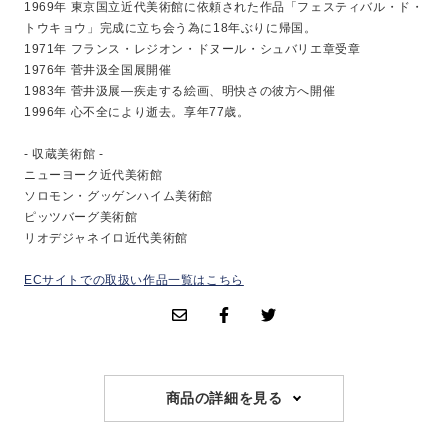
1969年 東京国立近代美術館に依頼された作品「フェスティバル・ド・
トウキョウ」完成に立ち会う為に18年ぶりに帰国。
1971年 フランス・レジオン・ドヌール・シュバリエ章受章
1976年 菅井汲全国展開催
1983年 菅井汲展―疾走する絵画、明快さの彼方へ開催
1996年 心不全により逝去。享年77歳。
- 収蔵美術館 -
ニューヨーク近代美術館
ソロモン・グッゲンハイム美術館
ピッツバーグ美術館
リオデジャネイロ近代美術館
ECサイトでの取扱い作品一覧はこちら
商品の詳細を見る