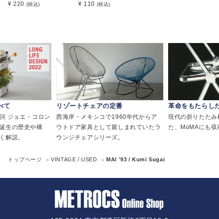
¥ 220
¥ 110
(税込)
(税込)
べて
リゾートチェアの定番
革命をもたらし
詞 ジョエ・コロン
西海岸・メキシコで1960年代からア
現代の折りたたみ
誕生の歴史や構
ウトドア家具として親しまれていたラ
た、MoMAにも
く解説。
ウンジチェアシリーズ。
トップページ
VINTAGE / USED
MAI '93 / Kumi Sugai