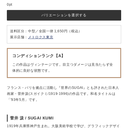
0pt
バリエーションを選択する
送料区分：中型／全国一律 1,650円（税込）
展示店舗：
メトロクス東京
コンディションランク【A】
この作品はヴィンテージです。目立つダメージは見当たらず全
体的に良好な状態です。
フランス・パリを拠点に活動し『世界のSUGAI』とも評された日本人
画家・菅井汲(スガイクミ/1919-1996)の作品です。和名タイトルは
「'93年5月」です。
菅井 汲 / SUGAI KUMI
1919年兵庫県神戸生まれ。大阪美術学校で学び、グラフィックデザイ