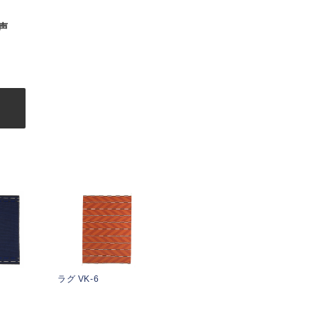
声
む
ラグ VK-6