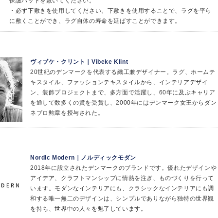
保護パッドを敷いてください。
・必ず下敷きを使用してください。下敷きを使用することで、ラグを平ら
に敷くことができ、ラグ自体の寿命を延ばすことができます。
ヴィブケ・クリント｜Vibeke Klint
20世紀のデンマークを代表する織工兼デザイナー。ラグ、ホームテ
キスタイル、ファッションテキスタイルから、インテリアデザイ
ン、装飾プロジェクトまで、多方面で活躍し、60年に及ぶキャリア
を通して数多くの賞を受賞し、2000年にはデンマーク女王からダン
ネブロ勲章を授与された。
Nordic Modern｜ノルディックモダン
2018年に設立されたデンマークのブランドです。優れたデザインや
アイデア、クラフトマンシップに情熱を注ぎ、ものづくりを行って
います。モダンなインテリアにも、クラシックなインテリアにも調
和する唯一無二のデザインは、シンプルでありながら独特の世界観
を持ち、世界中の人々を魅了しています。