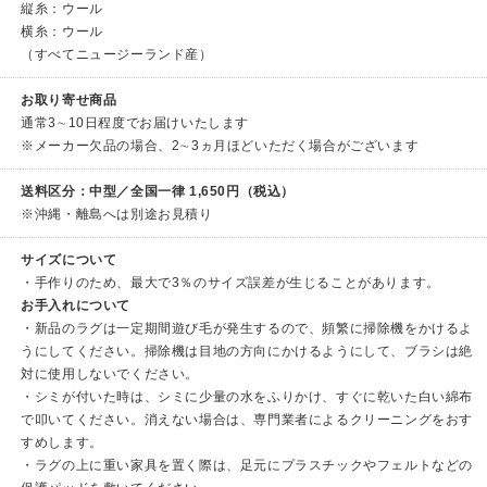
縦糸：ウール
横糸：ウール
（すべてニュージーランド産）
お取り寄せ商品
通常3∼10日程度でお届けいたします
※メーカー欠品の場合、2∼3ヵ月ほどいただく場合がございます
送料区分：中型／全国一律 1,650円（税込）
※沖縄・離島へは別途お見積り
サイズについて
・手作りのため、最大で3％のサイズ誤差が生じることがあります。
お手入れについて
・新品のラグは一定期間遊び毛が発生するので、頻繁に掃除機をかけるよ
うにしてください。掃除機は目地の方向にかけるようにして、ブラシは絶
対に使用しないでください。
・シミが付いた時は、シミに少量の水をふりかけ、すぐに乾いた白い綿布
で叩いてください。消えない場合は、専門業者によるクリーニングをおす
すめします。
・ラグの上に重い家具を置く際は、足元にプラスチックやフェルトなどの