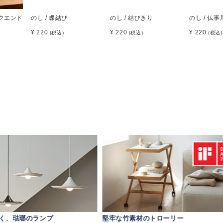
ックエンド
のし / 蝶結び
のし / 結びきり
のし / 仏事
¥ 220
¥ 220
¥ 220
(税込)
(税込)
(税込)
く、琺瑯のランプ
堅牢な竹素材のトローリー