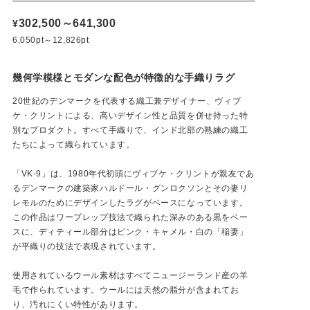
302,500～641,300
¥
6,050pt～12,826pt
幾何学模様とモダンな配色が特徴的な手織りラグ
20世紀のデンマークを代表する織工兼デザイナー、ヴィブ
ケ・クリントによる、高いデザイン性と品質を併せ持った特
別なプロダクト。すべて手織りで、インド北部の熟練の織工
たちによって織られています。
「VK-9」は、1980年代初頭にヴィブケ・クリントが親友であ
るデンマークの建築家ハルドール・グンロクソンとその妻リ
レモルのためにデザインしたラグがベースになっています。
この作品はワープレップ技法で織られた深みのある黒をベー
スに、ディティール部分はピンク・キャメル・白の「稲妻」
が平織りの技法で表現されています。
使用されているウール素材はすべてニュージーランド産の羊
毛で作られています。ウールには天然の脂分が含まれてお
り、汚れにくい特性があります。