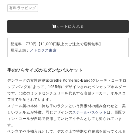
有料ラッピング
カートに入れる
配送料：770円【11,000円以上のご注文で送料無料】
展示店舗：
メトロクス東京
手のひらサイズのモダンなバスケット
デンマークの女性建築家Grethe Kornerup-Bang(グレーテ・コーネロ
ップ バング)によって、1955年にデザインされたペンカップホルダー
です。北欧のミッドセンチュリーを代表する老舗メーカー、オルスコ
フ社で生産されています。
スチール製の本体・持ち手のラタンという異素材の組み合わせと、美
しいフォルムが特徴。同じデザインの
スチールバスケット
は、巨匠フ
ィン・ユールが自邸で愛用していたアイテムとしても知られていま
す。
ペン立てや小物入れとして、デスク上で特別な存在感を放ってくれる