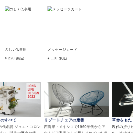
のし / 仏事用
メッセージカード
¥ 220
¥ 110
(税込)
(税込)
べて
リゾートチェアの定番
革命をもたらし
詞 ジョエ・コロン
西海岸・メキシコで1960年代からア
現代の折りたたみ
誕生の歴史や構
ウトドア家具として親しまれていたラ
た、MoMAにも