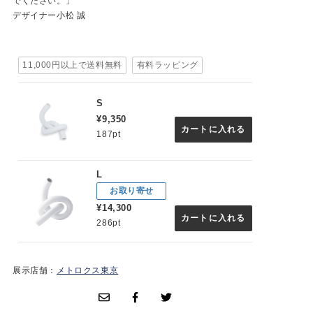
でください。」
デザイナー小松 誠
11,000円以上で送料無料
有料ラッピング
S
¥9,350
カートに入れる
187pt
L
お取り寄せ
¥14,300
カートに入れる
286pt
展示店舗：
メトロクス東京