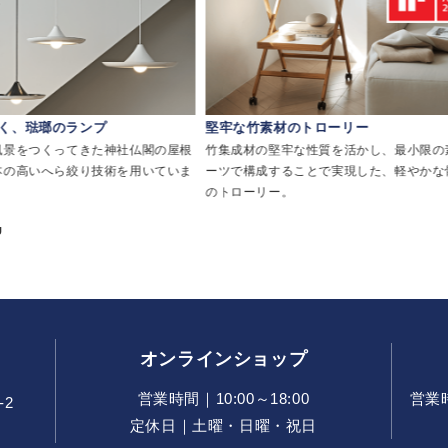
く、琺瑯のランプ
堅牢な竹素材のトローリー
風景をつくってきた神社仏閣の屋根
竹集成材の堅牢な性質を活かし、最小限の
本の高いへら絞り技術を用いていま
ーツで構成することで実現した、軽やかな
のトローリー。
U
オンラインショップ
営業時間｜10:00～18:00
営業時間
-2
定休日｜土曜・日曜・祝日