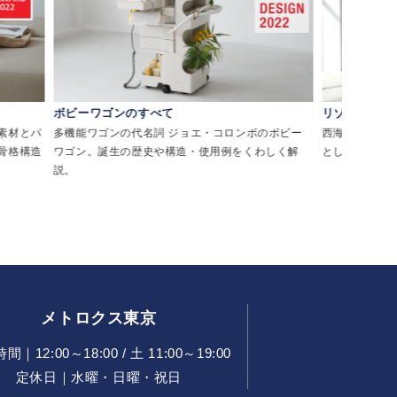
ボビーワゴンのすべて
リゾートチェ
素材とパ
多機能ワゴンの代名詞 ジョエ・コロンボのボビー
西海岸・メキシ
骨格構造
ワゴン。誕生の歴史や構造・使用例をくわしく解
として親しま
説。
メトロクス東京
｜12:00～18:00 / 土 11:00～19:00
定休日｜水曜・日曜・祝日