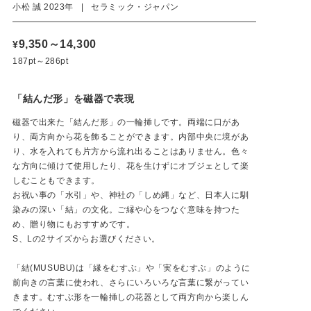
小松 誠 2023年 | セラミック・ジャパン
9,350～14,300
¥
187pt～286pt
「結んだ形」を磁器で表現
磁器で出来た「結んだ形」の一輪挿しです。両端に口があ
り、両方向から花を飾ることができます。内部中央に境があ
り、水を入れても片方から流れ出ることはありません。色々
な方向に傾けて使用したり、花を生けずにオブジェとして楽
しむこともできます。
お祝い事の「水引」や、神社の「しめ縄」など、日本人に馴
染みの深い「結」の文化。ご縁や心をつなぐ意味を持つた
め、贈り物にもおすすめです。
S、Lの2サイズからお選びください。
「結(MUSUBU)は「縁をむすぶ」や「実をむすぶ」のように
Sサイズ
前向きの言葉に使われ、さらにいろいろな言葉に繋がってい
きます。むすぶ形を一輪挿しの花器として両方向から楽しん