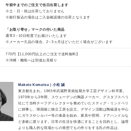
午前中までのご注文で当日出荷します
※土・日・祝は出荷しておりません
※銀行振込の場合はご入金確認後の出荷となります
「お取り寄せ」マークの付いた商品
通常3∼10日程度でお届けいたします
※メーカー欠品の場合、2∼3ヵ月ほどいただく場合がございます
770円【11,000円以上のご注文で送料無料】
※沖縄・離島へは別途お見積り
Makoto Komatsu｜小松 誠
東京都生まれ。1965年武蔵野美術短期大学工芸デザイン科卒業。
1970年から3年間、スウェーデンの陶器メーカー、グスタフスベリ
社にて当時チーフディレクターを務めていたスティグ・リンドベリ
に師事し、帰国後に独立工房を設立。デザイン活動は陶磁器を中心
にガラスやシルバー等の食器を始め、家具や照明、ドアハンドルな
ど多岐に渡ります。日常の生活を快適にすることを目的とし、論理
よりも職人的な現場からの発想でもの作りをする氏の作品は、