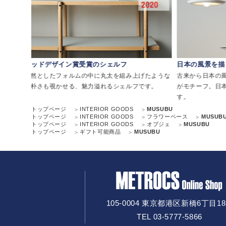
グッドデザイン賞受賞のシェルフ
日本の風景を描
リアミ
整然としたフォルムの中に丸太を組み上げたような
古来から日本の
素朴さも覗かせる、魅力溢れるシェルフです。
がモチーフ。日
す。
トップページ
INTERIOR GOODS
MUSUBU
トップページ
INTERIOR GOODS
フラワーベース
MUSUB
トップページ
INTERIOR GOODS
オブジェ
MUSUBU
トップページ
ギフト可能商品
MUSUBU
105-0004 東京都港区新橋6丁目18
TEL 03-5777-5866