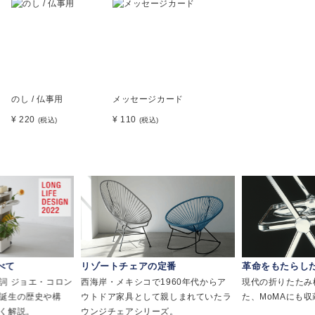
のし / 仏事用
メッセージカード
¥ 220
¥ 110
(税込)
(税込)
べて
リゾートチェアの定番
革命をもたらし
詞 ジョエ・コロン
西海岸・メキシコで1960年代からア
現代の折りたたみ
誕生の歴史や構
ウトドア家具として親しまれていたラ
た、MoMAにも
く解説。
ウンジチェアシリーズ。