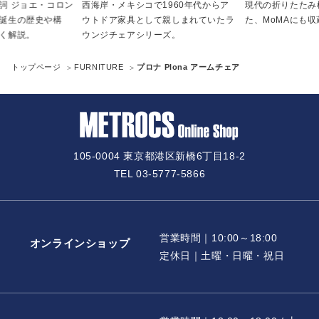
詞 ジョエ・コロン
西海岸・メキシコで1960年代からア
現代の折りたたみ
誕生の歴史や構
ウトドア家具として親しまれていたラ
た、MoMAにも
く解説。
ウンジチェアシリーズ。
トップページ
FURNITURE
プロナ Plona アームチェア
105-0004 東京都港区新橋6丁目18-2
TEL 03-5777-5866
営業時間｜10:00～18:00
オンラインショップ
定休日｜土曜・日曜・祝日