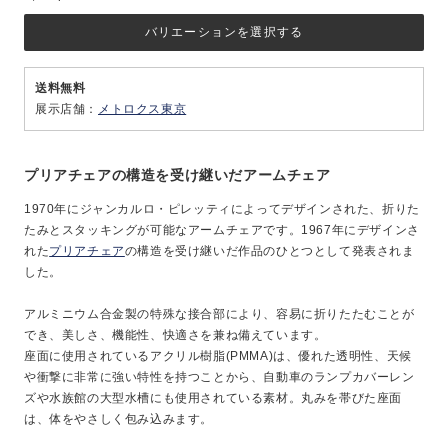
バリエーションを選択する
送料無料
展示店舗：
メトロクス東京
プリアチェアの構造を受け継いだアームチェア
1970年にジャンカルロ・ピレッティによってデザインされた、折りた
たみとスタッキングが可能なアームチェアです。1967年にデザインさ
れた
プリアチェア
の構造を受け継いだ作品のひとつとして発表されま
した。
アルミニウム合金製の特殊な接合部により、容易に折りたたむことが
でき、美しさ、機能性、快適さを兼ね備えています。
座面に使用されているアクリル樹脂(PMMA)は、優れた透明性、天候
や衝撃に非常に強い特性を持つことから、自動車のランプカバーレン
ズや水族館の大型水槽にも使用されている素材。丸みを帯びた座面
は、体をやさしく包み込みます。