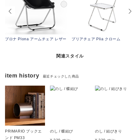
ン
プロナ Plona アームチェア レザー
プリアチェア Plia クローム
関連スタイル
item history
最近チェックした商品
PRIMARIO ブックエ
のし / 蝶結び
のし / 結びきり
ンド PM33