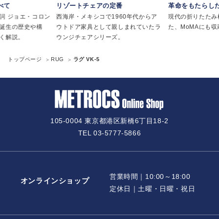
べて
リゾートチェアの定番
革命をもたらし
詞 ジョエ・コロン
西海岸・メキシコで1960年代からア
現代の折りたたみ
誕生の歴史や構
ウトドア家具として親しまれていたラ
た、MoMAにも
く解説。
ウンジチェアシリーズ。
トップページ
RUG
ラグ VK-5
105-0004 東京都港区新橋6丁目18-2
TEL 03-5777-5866
営業時間｜10:00～18:00
オンラインショップ
定休日｜土曜・日曜・祝日