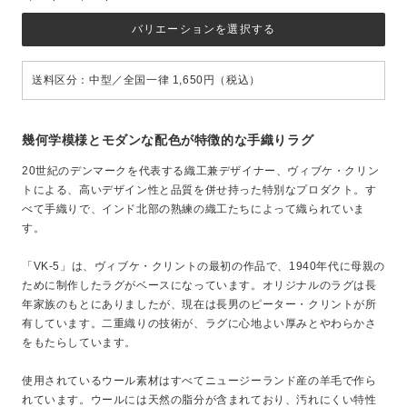
バリエーションを選択する
送料区分：中型／全国一律 1,650円（税込）
幾何学模様とモダンな配色が特徴的な手織りラグ
20世紀のデンマークを代表する織工兼デザイナー、ヴィブケ・クリン
トによる、高いデザイン性と品質を併せ持った特別なプロダクト。す
べて手織りで、インド北部の熟練の織工たちによって織られていま
す。
「VK-5」は、ヴィブケ・クリントの最初の作品で、1940年代に母親の
ために制作したラグがベースになっています。オリジナルのラグは長
年家族のもとにありましたが、現在は長男のピーター・クリントが所
有しています。二重織りの技術が、ラグに心地よい厚みとやわらかさ
をもたらしています。
使用されているウール素材はすべてニュージーランド産の羊毛で作ら
れています。ウールには天然の脂分が含まれており、汚れにくい特性