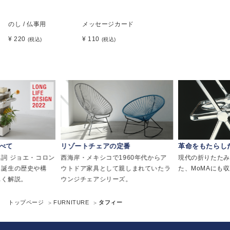
のし / 仏事用
メッセージカード
¥ 220
¥ 110
(税込)
(税込)
べて
リゾートチェアの定番
革命をもたらし
詞 ジョエ・コロン
西海岸・メキシコで1960年代からア
現代の折りたたみ
誕生の歴史や構
ウトドア家具として親しまれていたラ
た、MoMAにも
く解説。
ウンジチェアシリーズ。
トップページ
FURNITURE
タフィー