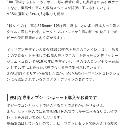
180°回転するトレイや、ボトル類の保管に適した奥行きのあるポケッ
トなど、機能性に富んだ収納スペースが随所に工夫されています。
ABS樹脂製で汚れの拭き取りも簡単。
1段タイプは、高さ315mmの1段は床に座ることの多い日本人の生活ス
タイルに適した仕様。ロータイプのソファから畳の間での使用までボ
ビーの使用範囲が大きく広がります。
イタリアンデザインの黄金期1960年代を彗星のごとく駆け抜け、数多
くのプロダクトを残して41歳の若さでこの世を去った天才デザイナー
ジョエ・コロンボが1970年にデザインし、その後のロングセラー商品
として50年以上経った現在でも世界中で愛用されています。
SMAU賞(イタリア)を受賞したほか、MoMAのパーマネントコレクショ
ンにも選定されているプロダクトデザインの名作です。
便利な専用オプションはセット購入がお得です
ボビーワゴンとセットで購入することで送料がかかりません。
また、セット購入では直営店METROCSでしか手に入らないコルクプ
レートをお買い求めいただけます。
単品販売はしていないので、ボビーワゴンとセットで購入される方の