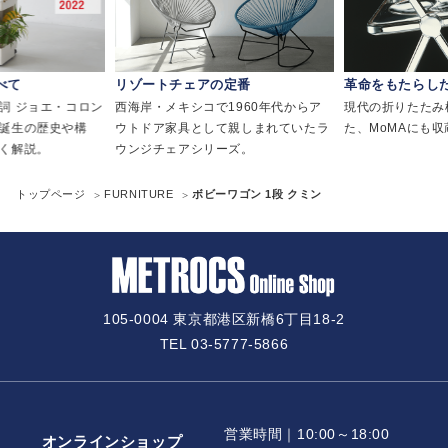
べて
リゾートチェアの定番
革命をもたらし
詞 ジョエ・コロン
西海岸・メキシコで1960年代からア
現代の折りたたみ
誕生の歴史や構
ウトドア家具として親しまれていたラ
た、MoMAにも
く解説。
ウンジチェアシリーズ。
トップページ
FURNITURE
ボビーワゴン 1段 クミン
105-0004 東京都港区新橋6丁目18-2
TEL 03-5777-5866
営業時間｜10:00～18:00
オンラインショップ