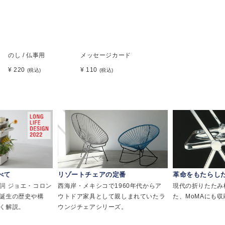
のし / 仏事用
メッセージカード
¥ 220
¥ 110
(税込)
(税込)
べて
リゾートチェアの定番
革命をもたらし
詞 ジョエ・コロン
西海岸・メキシコで1960年代からア
現代の折りたたみ
誕生の歴史や構
ウトドア家具として親しまれていたラ
た、MoMAにも
く解説。
ウンジチェアシリーズ。