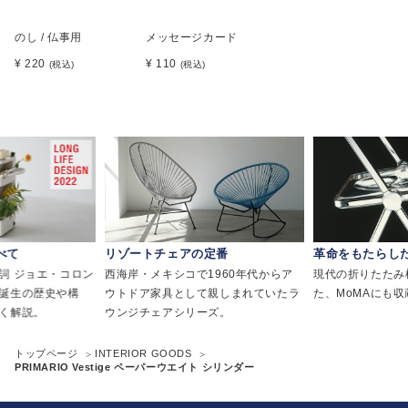
のし / 仏事用
メッセージカード
¥ 220
¥ 110
(税込)
(税込)
べて
リゾートチェアの定番
革命をもたらし
詞 ジョエ・コロン
西海岸・メキシコで1960年代からア
現代の折りたたみ
誕生の歴史や構
ウトドア家具として親しまれていたラ
た、MoMAにも
く解説。
ウンジチェアシリーズ。
トップページ
INTERIOR GOODS
PRIMARIO Vestige ペーパーウエイト シリンダー