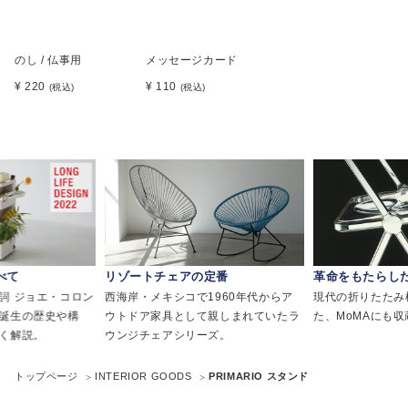
のし / 仏事用
メッセージカード
¥ 220
¥ 110
(税込)
(税込)
べて
リゾートチェアの定番
革命をもたらし
詞 ジョエ・コロン
西海岸・メキシコで1960年代からア
現代の折りたたみ
誕生の歴史や構
ウトドア家具として親しまれていたラ
た、MoMAにも
く解説。
ウンジチェアシリーズ。
トップページ
INTERIOR GOODS
PRIMARIO スタンド