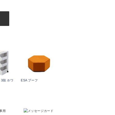
む
3段 ホワ
ESA プーフ