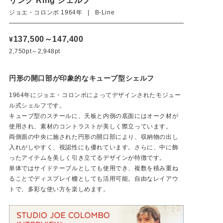
リング Ring シェルフ
ジョエ・コロンボ 1964年 | B-Line
137,500～147,400
¥
2,750pt～2,948pt
円形の開口部が印象的なキューブ型シェルフ
1964年にジョエ・コロンボによってデザインされたモジュー
ル式シェルフです。
キューブ型のスチールに、天板と内側の底面にはオーク材が
使用され、素材のコントラストが美しく際立っています。
両側面の中央に施された円形の開口部により、収納物の出し
入れがしやすく、視認性にも優れています。さらに、中に飾
ったアイテムを美しく引き立てるデザインが特徴です。
単体ではサイドテーブルとしても使用でき、複数を積み重ね
ることでディスプレイ棚としても活用可能。自由なレイアウ
トで、多彩な使い方を楽しめます。
使用イメージ