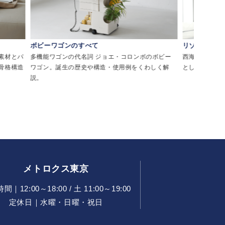
ボビーワゴンのすべて
リゾートチェ
素材とパ
多機能ワゴンの代名詞 ジョエ・コロンボのボビー
西海岸・メキシ
骨格構造
ワゴン。誕生の歴史や構造・使用例をくわしく解
として親しま
説。
メトロクス東京
｜12:00～18:00 / 土 11:00～19:00
定休日｜水曜・日曜・祝日