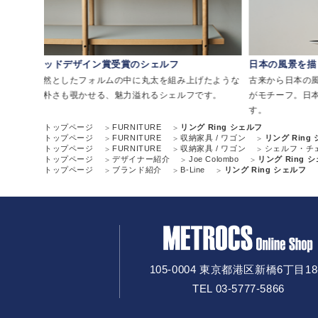
グッドデザイン賞受賞のシェルフ
日本の風景を描
リアミ
整然としたフォルムの中に丸太を組み上げたような
古来から日本の
素朴さも覗かせる、魅力溢れるシェルフです。
がモチーフ。日
す。
トップページ
FURNITURE
リング Ring シェルフ
トップページ
FURNITURE
収納家具 / ワゴン
リング Ring
トップページ
FURNITURE
収納家具 / ワゴン
シェルフ・チ
トップページ
デザイナー紹介
Joe Colombo
リング Ring 
トップページ
ブランド紹介
B-Line
リング Ring シェルフ
105-0004 東京都港区新橋6丁目18
TEL 03-5777-5866