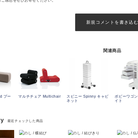
るご感想をぜひお寄せください。
新規コメントを書き込
関連商品
ed プー
マルチチェア Multichair
スピニー Spinny キャビ
ボビーワゴン 
ネット
イト
ry
最近チェックした商品