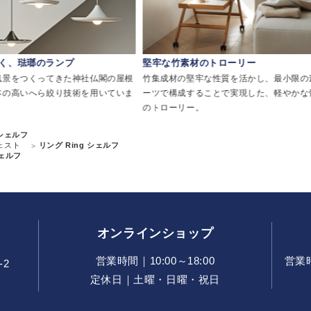
く、琺瑯のランプ
堅牢な竹素材のトローリー
風景をつくってきた神社仏閣の屋根
竹集成材の堅牢な性質を活かし、最小限の
本の高いへら絞り技術を用いていま
ーツで構成することで実現した、軽やかな
のトローリー。
 シェルフ
ェスト
リング Ring シェルフ
シェルフ
オンラインショップ
営業時間｜10:00～18:00
営業時間
-2
定休日｜土曜・日曜・祝日