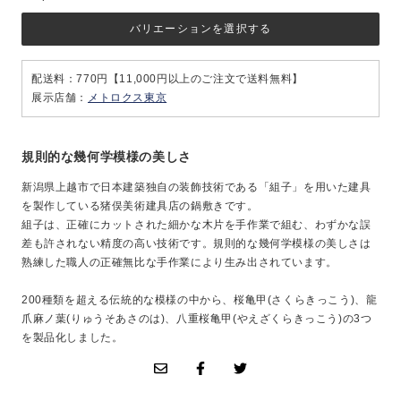
バリエーションを選択する
配送料：770円【11,000円以上のご注文で送料無料】
展示店舗：
メトロクス東京
規則的な幾何学模様の美しさ
新潟県上越市で日本建築独自の装飾技術である「組子」を用いた建具
を製作している猪俣美術建具店の鍋敷きです。
組子は、正確にカットされた細かな木片を手作業で組む、わずかな誤
差も許されない精度の高い技術です。規則的な幾何学模様の美しさは
熟練した職人の正確無比な手作業により生み出されています。
200種類を超える伝統的な模様の中から、桜亀甲(さくらきっこう)、龍
爪麻ノ葉(りゅうそあさのは)、八重桜亀甲(やえざくらきっこう)の3つ
を製品化しました。