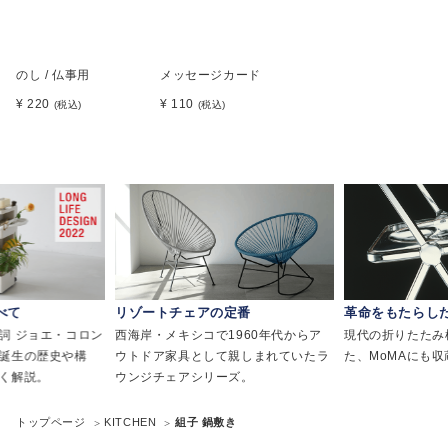
のし / 仏事用
メッセージカード
¥ 220
¥ 110
(税込)
(税込)
べて
リゾートチェアの定番
革命をもたらし
詞 ジョエ・コロン
西海岸・メキシコで1960年代からア
現代の折りたたみ
誕生の歴史や構
ウトドア家具として親しまれていたラ
た、MoMAにも
く解説。
ウンジチェアシリーズ。
トップページ
KITCHEN
組子 鍋敷き