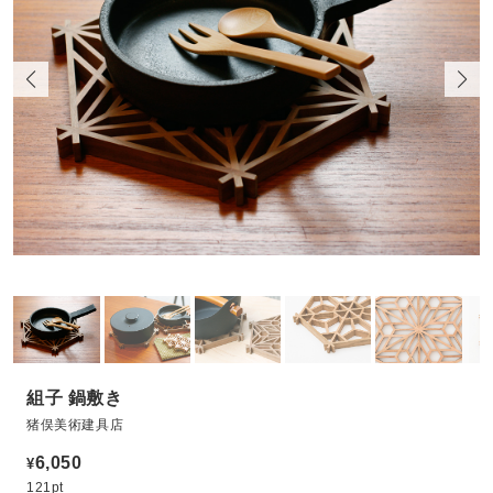
組子 鍋敷き
猪俣美術建具店
6,050
¥
121pt