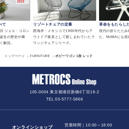
べて
リゾートチェアの定番
革命をもたらし
詞 ジョエ・コロン
西海岸・メキシコで1960年代からア
現代の折りたたみ
誕生の歴史や構
ウトドア家具として親しまれていたラ
た、MoMAにも
く解説。
ウンジチェアシリーズ。
トップページ
FURNITURE
ボビーワゴン 1段 レッド
105-0004 東京都港区新橋6丁目18-2
TEL 03-5777-5866
営業時間｜10:00～18:00
オンラインショップ