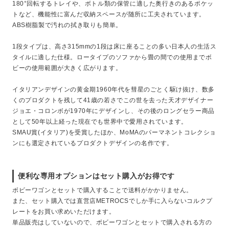
180°回転するトレイや、ボトル類の保管に適した奥行きのあるポケッ
トなど、機能性に富んだ収納スペースが随所に工夫されています。
ABS樹脂製で汚れの拭き取りも簡単。
1段タイプは、高さ315mmの1段は床に座ることの多い日本人の生活ス
タイルに適した仕様。ロータイプのソファから畳の間での使用までボ
ビーの使用範囲が大きく広がります。
イタリアンデザインの黄金期1960年代を彗星のごとく駆け抜け、数多
くのプロダクトを残して41歳の若さでこの世を去った天才デザイナー
ジョエ・コロンボが1970年にデザインし、その後のロングセラー商品
として50年以上経った現在でも世界中で愛用されています。
SMAU賞(イタリア)を受賞したほか、MoMAのパーマネントコレクショ
ンにも選定されているプロダクトデザインの名作です。
便利な専用オプションはセット購入がお得です
ボビーワゴンとセットで購入することで送料がかかりません。
また、セット購入では直営店METROCSでしか手に入らないコルクプ
レートをお買い求めいただけます。
単品販売はしていないので、ボビーワゴンとセットで購入される方の