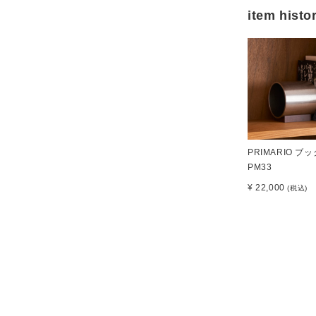
item histo
PRIMARIO ブ
PM33
¥ 22,000
(税込)