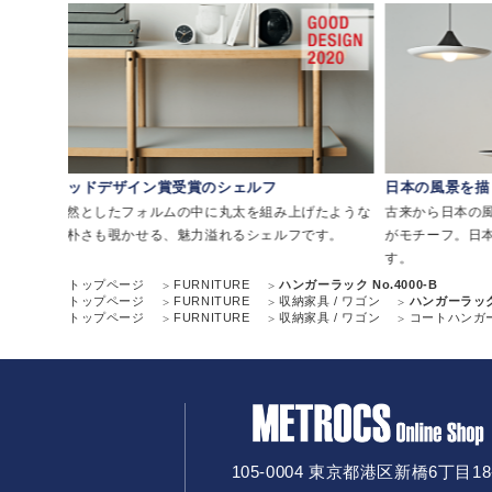
グッドデザイン賞受賞のシェルフ
日本の風景を描
リアミ
整然としたフォルムの中に丸太を組み上げたような
古来から日本の
素朴さも覗かせる、魅力溢れるシェルフです。
がモチーフ。日
す。
トップページ
FURNITURE
ハンガーラック No.4000-B
トップページ
FURNITURE
収納家具 / ワゴン
ハンガーラック 
トップページ
FURNITURE
収納家具 / ワゴン
コートハンガ
105-0004 東京都港区新橋6丁目18