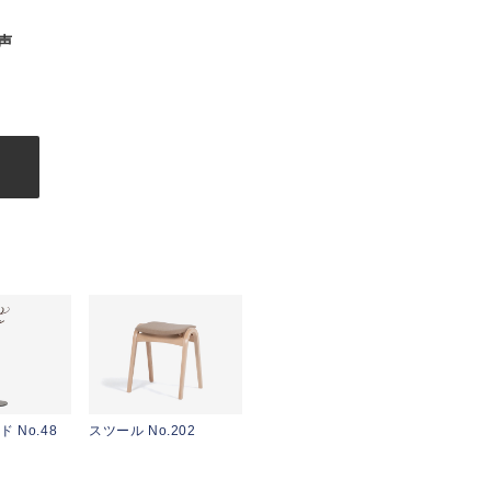
声
む
 No.48
スツール No.202