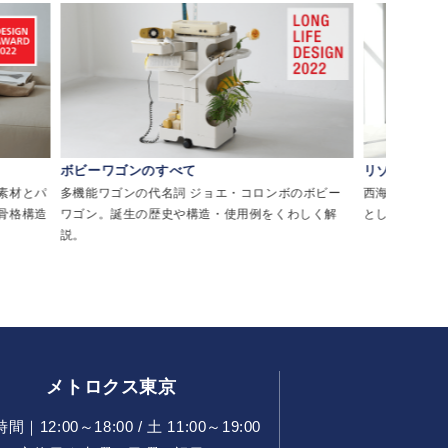
ボビーワゴンのすべて
リゾートチェ
素材とパ
多機能ワゴンの代名詞 ジョエ・コロンボのボビー
西海岸・メキシ
骨格構造
ワゴン。誕生の歴史や構造・使用例をくわしく解
として親しま
説。
メトロクス東京
｜12:00～18:00 / 土 11:00～19:00