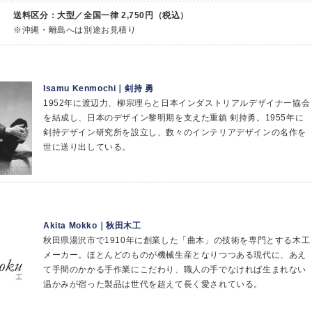
送料区分：大型／全国一律 2,750円（税込）
※沖縄・離島へは別途お見積り
Isamu Kenmochi｜剣持 勇
1952年に渡辺力、柳宗理らと日本インダストリアルデザイナー協会
を結成し、日本のデザイン黎明期を支えた重鎮 剣持勇。1955年に
剣持デザイン研究所を設立し、数々のインテリアデザインの名作を
世に送り出している。
Akita Mokko｜秋田木工
秋田県湯沢市で1910年に創業した「曲木」の技術を専門とする木工
メーカー。ほとんどのものが機械生産となりつつある現代に、あえ
て手間のかかる手作業にこだわり、職人の手でなければ生まれない
温かみが宿った製品は世代を超えて長く愛されている。