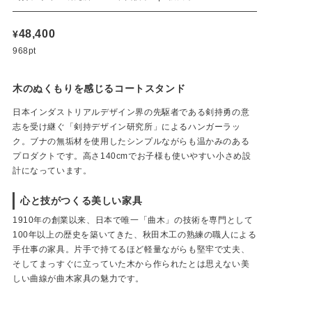
48,400
¥
968pt
木のぬくもりを感じるコートスタンド
日本インダストリアルデザイン界の先駆者である剣持勇の意
志を受け継ぐ「剣持デザイン研究所」によるハンガーラッ
ク。ブナの無垢材を使用したシンプルながらも温かみのある
プロダクトです。高さ140cmでお子様も使いやすい小さめ設
計になっています。
心と技がつくる美しい家具
1910年の創業以来、日本で唯一「曲木」の技術を専門として
100年以上の歴史を築いてきた、秋田木工の熟練の職人による
手仕事の家具。片手で持てるほど軽量ながらも堅牢で丈夫、
そしてまっすぐに立っていた木から作られたとは思えない美
ハンガーラック No.4000-B ウォルナット色
しい曲線が曲木家具の魅力です。