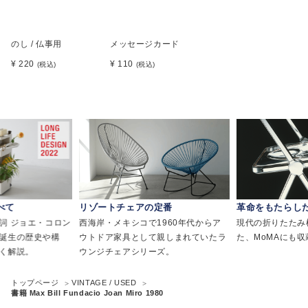
のし / 仏事用
メッセージカード
¥ 220
¥ 110
(税込)
(税込)
べて
リゾートチェアの定番
革命をもたらし
詞 ジョエ・コロン
西海岸・メキシコで1960年代からア
現代の折りたたみ
誕生の歴史や構
ウトドア家具として親しまれていたラ
た、MoMAにも
く解説。
ウンジチェアシリーズ。
トップページ
VINTAGE / USED
書籍 Max Bill Fundacio Joan Miro 1980