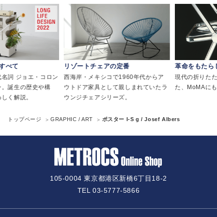
べて
リゾートチェアの定番
革命をもたらし
詞 ジョエ・コロン
西海岸・メキシコで1960年代からア
現代の折りたたみ
誕生の歴史や構
ウトドア家具として親しまれていたラ
た、MoMAにも
く解説。
ウンジチェアシリーズ。
トップページ
GRAPHIC / ART
ポスター I-S g / Josef Albers
105-0004 東京都港区新橋6丁目18-2
TEL 03-5777-5866