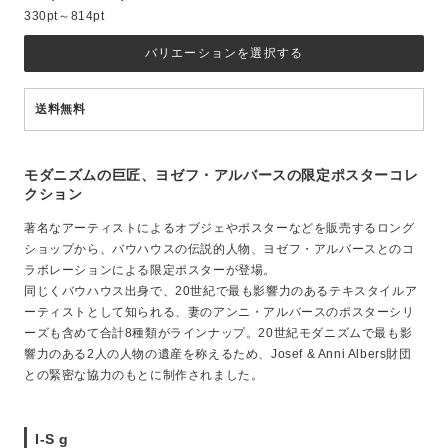
330pt～814pt
バリエーションを選択する
送料無料
モダニズムの巨匠、ヨゼフ・アルバースの限定ポスターコレ
クション
著名なアーティストによるオブジェやポスターなどを販売するロング
ショップから、バウハウスの伝説的人物、ヨゼフ・アルバースとのコ
ラボレーションによる限定ポスターが登場。
同じくバウハウス出身で、20世紀で最も影響力のあるテキスタイルア
ーティストとして知られる、妻のアンニ・アルバースのポスターシリ
ーズも含めて合計8種類がラインナップ。20世紀モダニズムで最も影
響力のある2人の人物の遺産を称えるため、Josef & Anni Albers財団
との緊密な協力のもとに制作されました。
I-S g