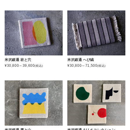
米沢緞通 岩と穴
米沢緞通 へび縞
¥30,800～39,600
¥30,800～71,500
(税込)
(税込)
米沢緞通 雲と山
米沢緞通 ALLd.コレクション