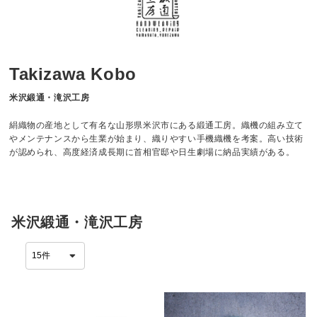
Takizawa Kobo
米沢緞通・滝沢工房
絹織物の産地として有名な山形県米沢市にある緞通工房。織機の組み立て
やメンテナンスから生業が始まり、織りやすい手機織機を考案。高い技術
が認められ、高度経済成長期に首相官邸や日生劇場に納品実績がある。
米沢緞通・滝沢工房