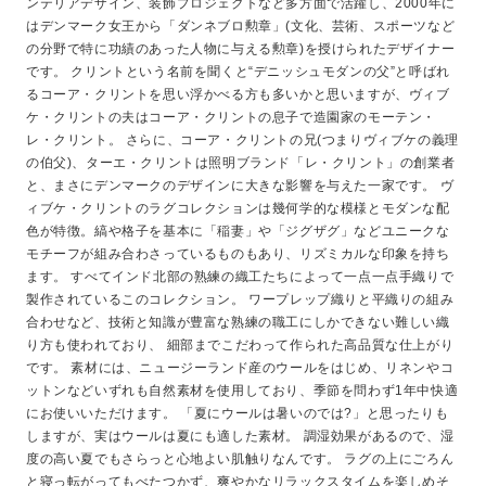
ンテリアデザイン、装飾プロジェクトなど多方面で活躍し、2000年に
はデンマーク女王から「ダンネブロ勲章」(文化、芸術、スポーツなど
の分野で特に功績のあった人物に与える勲章)を授けられたデザイナー
です。 クリントという名前を聞くと“デニッシュモダンの父”と呼ばれ
るコーア・クリントを思い浮かべる方も多いかと思いますが、ヴィブ
ケ・クリントの夫はコーア・クリントの息子で造園家のモーテン・
レ・クリント。 さらに、コーア・クリントの兄(つまりヴィブケの義理
の伯父)、ターエ・クリントは照明ブランド「レ・クリント」の創業者
と、まさにデンマークのデザインに大きな影響を与えた一家です。 ヴ
ィブケ・クリントのラグコレクションは幾何学的な模様とモダンな配
色が特徴。縞や格子を基本に「稲妻」や「ジグザグ」などユニークな
モチーフが組み合わさっているものもあり、リズミカルな印象を持ち
ます。 すべてインド北部の熟練の織工たちによって一点一点手織りで
製作されているこのコレクション。 ワープレップ織りと平織りの組み
合わせなど、技術と知識が豊富な熟練の職工にしかできない難しい織
り方も使われており、 細部までこだわって作られた高品質な仕上がり
です。 素材には、ニュージーランド産のウールをはじめ、リネンやコ
ットンなどいずれも自然素材を使用しており、季節を問わず1年中快適
にお使いいただけます。 「夏にウールは暑いのでは?」と思ったりも
しますが、実はウールは夏にも適した素材。 調湿効果があるので、湿
度の高い夏でもさらっと心地よい肌触りなんです。 ラグの上にごろん
と寝っ転がってもべたつかず、爽やかなリラックスタイムを楽しめそ