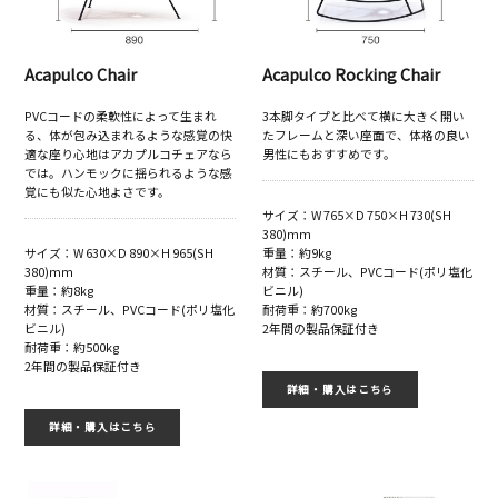
Acapulco Chair
Acapulco Rocking Chair
PVCコードの柔軟性によって生まれ
3本脚タイプと比べて横に大きく開い
る、体が包み込まれるような感覚の快
たフレームと深い座面で、体格の良い
適な座り心地はアカプルコチェアなら
男性にもおすすめです。
では。ハンモックに揺られるような感
覚にも似た心地よさです。
サイズ：W 765×D 750×H 730(SH
380)mm
サイズ：W 630×D 890×H 965(SH
重量：約9kg
380)mm
材質：スチール、PVCコード(ポリ塩化
重量：約8kg
ビニル)
材質：スチール、PVCコード(ポリ塩化
耐荷重：約700kg
ビニル)
2年間の製品保証付き
耐荷重：約500kg
2年間の製品保証付き
詳細・購入はこちら
詳細・購入はこちら