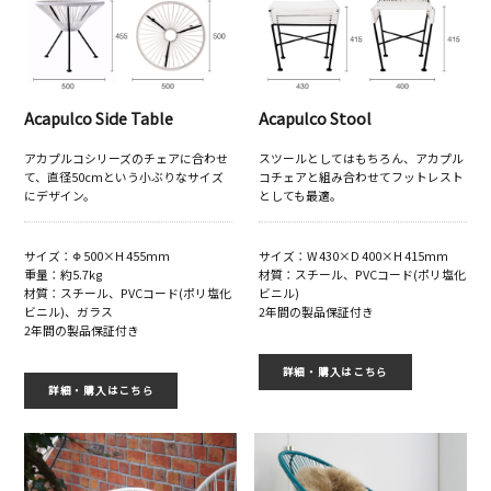
Acapulco Side Table
Acapulco Stool
アカプルコシリーズのチェアに合わせ
スツールとしてはもちろん、アカプル
て、直径50cmという小ぶりなサイズ
コチェアと組み合わせてフットレスト
にデザイン。
としても最適。
サイズ：Φ 500×H 455mm
サイズ：W 430×D 400×H 415mm
重量：約5.7kg
材質：スチール、PVCコード(ポリ塩化
材質：スチール、PVCコード(ポリ塩化
ビニル)
ビニル)、ガラス
2年間の製品保証付き
2年間の製品保証付き
詳細・購入はこちら
詳細・購入はこちら