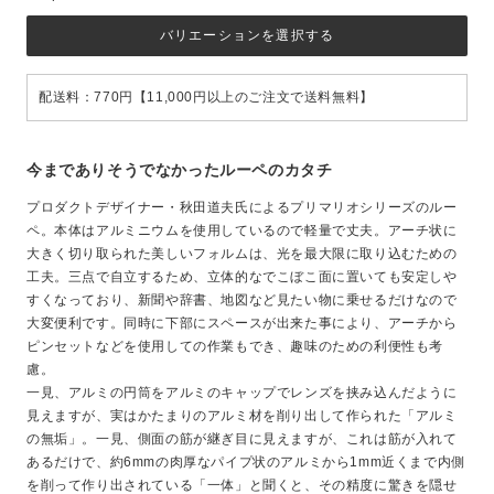
バリエーションを選択する
配送料：770円【11,000円以上のご注文で送料無料】
今までありそうでなかったルーペのカタチ
プロダクトデザイナー・秋田道夫氏によるプリマリオシリーズのルー
ペ。本体はアルミニウムを使用しているので軽量で丈夫。アーチ状に
大きく切り取られた美しいフォルムは、光を最大限に取り込むための
工夫。三点で自立するため、立体的なでこぼこ面に置いても安定しや
すくなっており、新聞や辞書、地図など見たい物に乗せるだけなので
大変便利です。同時に下部にスペースが出来た事により、アーチから
ピンセットなどを使用しての作業もでき、趣味のための利便性も考
慮。
一見、アルミの円筒をアルミのキャップでレンズを挟み込んだように
見えますが、実はかたまりのアルミ材を削り出して作られた「アルミ
の無垢」。一見、側面の筋が継ぎ目に見えますが、これは筋が入れて
あるだけで、約6mmの肉厚なパイプ状のアルミから1mm近くまで内側
を削って作り出されている「一体」と聞くと、その精度に驚きを隠せ