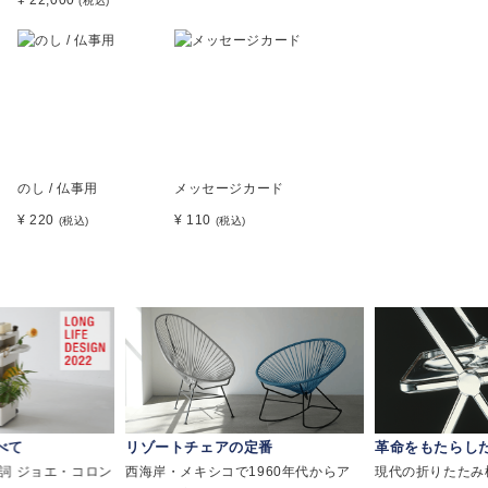
¥ 22,000
(税込)
のし / 仏事用
メッセージカード
¥ 220
¥ 110
(税込)
(税込)
べて
リゾートチェアの定番
革命をもたらし
詞 ジョエ・コロン
西海岸・メキシコで1960年代からア
現代の折りたたみ