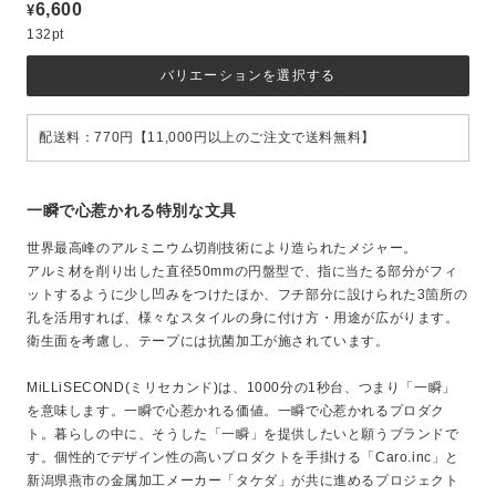
6,600
¥
132pt
バリエーションを選択する
配送料：770円【11,000円以上のご注文で送料無料】
一瞬で心惹かれる特別な文具
世界最高峰のアルミニウム切削技術により造られたメジャー。
アルミ材を削り出した直径50mmの円盤型で、指に当たる部分がフィ
ットするように少し凹みをつけたほか、フチ部分に設けられた3箇所の
孔を活用すれば、様々なスタイルの身に付け方・用途が広がります。
衛生面を考慮し、テープには抗菌加工が施されています。
MiLLiSECOND(ミリセカンド)は、1000分の1秒台、つまり「一瞬」
を意味します。一瞬で心惹かれる価値。一瞬で心惹かれるプロダク
ト。暮らしの中に、そうした「一瞬」を提供したいと願うブランドで
す。個性的でデザイン性の高いプロダクトを手掛ける「Caro.inc」と
新潟県燕市の金属加工メーカー「タケダ」が共に進めるプロジェクト