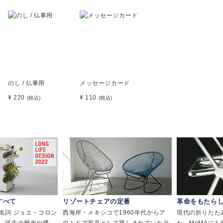
のし / 仏事用
メッセージカード
¥ 220
¥ 110
(税込)
(税込)
べて
リゾートチェアの定番
革命をもたらし
詞 ジョエ・コロン
西海岸・メキシコで1960年代からア
現代の折りたたみ